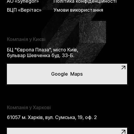
А
О
«
S
y
n
e
g
o
r
»
П
о
л
і
т
и
к
а
к
о
н
ф
і
д
е
н
ц
і
й
н
о
с
т
і
В
Ц
П
«
В
е
р
і
т
а
с
»
У
м
о
в
и
в
и
к
о
р
и
с
т
а
н
н
я
Компанія у Києві
БЦ "Європа Плаза", місто Київ,
бульвар Шевченка буд. 33-Б.
Google Maps
Компанія у Харкові
61057 м. Харків, вул. Сумська, 19, оф. 2