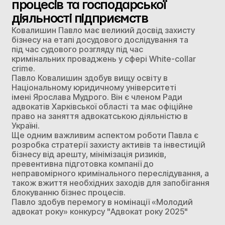
процесів та господарської
діяльності підприємств
Ковалишин Павло має великий досвід захисту
бізнесу на етапі досудового дослідування та
під час судового розгляду під час
кримінальних проваджень у сфері White-collar
crime.
Павло Ковалишин здобув вищу освіту в
Національному юридичному університеті
імені Ярослава Мудрого. Він є членом Ради
адвокатів Харківської області та має офіційне
право на заняття адвокатською діяльністю в
Україні.
Ще одним важливим аспектом роботи Павла є
розробка стратерії захисту активів та інвестицій
бізнесу від арешту, мінімізація ризиків,
превентивна підготовка компанії до
неправомірного кримінального переслідування, а
також вжиття необхідних заходів для запобігання
блокуванню бізнес процесів.
Павло здобув перемогу в номінації «Молодий
адвокат року» конкурсу "Адвокат року 2025"