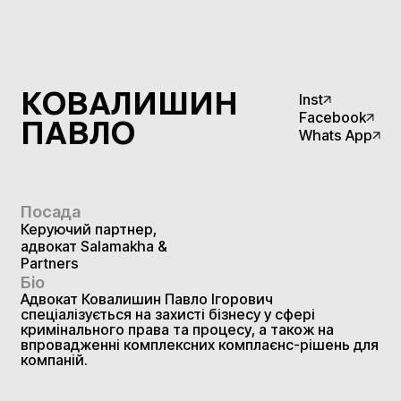
КОВАЛИШИН
n
s
t
I
e
b
o
o
F
a
c
k
ПАВЛО
W
h
A
p
p
a
s
t
Посада
Керуючий партнер,
адвокат Salamakha &
Partners
Біо
Адвокат Ковалишин Павло Ігорович
спеціалізується на захисті бізнесу у сфері
кримінального права та процесу, а також на
впровадженні комплексних комплаєнс-рішень для
компаній.