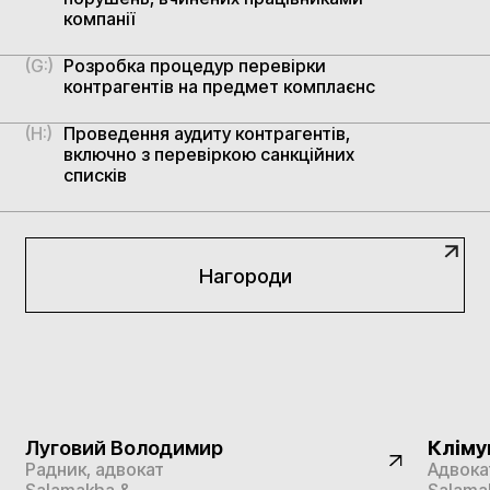
компанії
(G:)
Розробка процедур перевірки
контрагентів на предмет комплаєнс
(H:)
Проведення аудиту контрагентів,
включно з перевіркою санкційних
списків
Нагороди
Луговий Володимир
Кліму
Радник, адвокат
Адвока
Salamakha &
Salama