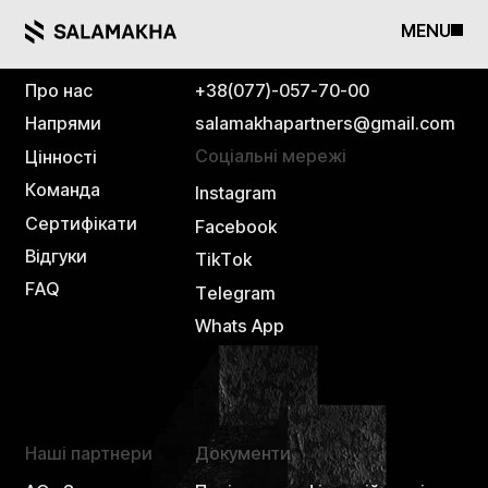
MENU
Навігація
Контакти
П
р
о
н
а
с
+
3
8
(
0
7
7
)
-
0
5
7
-
7
0
-
0
0
Н
а
п
р
я
м
и
s
a
l
a
m
a
k
h
a
p
a
r
t
n
e
r
s
@
g
m
a
i
l
.
c
o
m
Соціальні мережі
Ц
і
н
н
о
с
т
і
К
о
м
а
н
д
а
I
n
s
t
a
g
r
a
m
С
е
р
т
и
ф
і
к
а
т
и
F
a
c
e
b
o
o
k
В
і
д
г
у
к
и
T
i
k
T
o
k
F
A
Q
T
e
l
e
g
r
a
m
W
h
a
t
s
A
p
p
Наші партнери
Документи