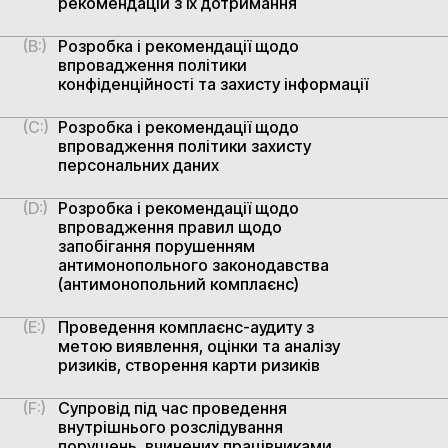
рекомендацій з їх дотримання
(B:)
Розробка і рекомендації щодо
впровадження політики
конфіденційності та захисту інформації
(C:)
Розробка і рекомендації щодо
впровадження політики захисту
персональних даних
(D:)
Розробка і рекомендації щодо
впровадження правил щодо
запобігання порушенням
антимонопольного законодавства
(антимонопольний комплаєнс)
(E:)
Проведення комплаєнс-аудиту з
метою виявлення, оцінки та аналізу
ризиків, створення карти ризиків
(F:)
Супровід під час проведення
внутрішнього розслідування
порушень, вчинених працівниками